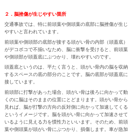
２．脳挫傷が生じやすい箇所
交通事故では、特に前頭葉や側頭葉の底部に脳挫傷が生じ
やすいと言われています。
前頭葉や側頭部の底部が接する頭がい骨の内部（頭蓋底）
がデコボコで不揃いなため、脳に衝撃を受けると、前頭葉
や側頭部が頭蓋底にぶつかり、壊れやすいのです。
頭蓋底というのは、平たく言うと、頭がい骨内の脳を収納
するスペースの底の部分のことです。脳の底部が頭蓋底に
接しています。
前頭部に打撃があった場合、頭がい骨は後ろに向かって動
くのに脳はそのままの位置にとどまります。頭がい骨から
見れば、脳が打撃の方向の反対側に向かって加速してくる
というイメージです。脳を頭がい骨に向かって加速させて
いるように見える力を慣性力といいます。そのため、前頭
葉や側頭葉が頭がい骨にぶつかり、損傷します。車が急加